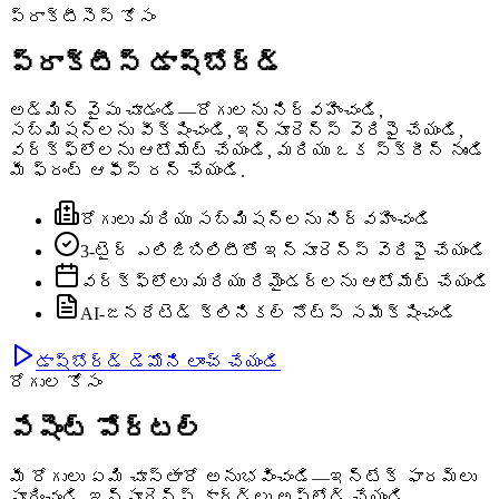
ప్రాక్టీసెస్ కోసం
ప్రాక్టీస్ డాష్‌బోర్డ్
అడ్మిన్ వైపు చూడండి—రోగులను నిర్వహించండి,
సబ్మిషన్‌లను వీక్షించండి, ఇన్సూరెన్స్ వెరిఫై చేయండి,
వర్క్‌ఫ్లోలను ఆటోమేట్ చేయండి, మరియు ఒక స్క్రీన్ నుండి
మీ ఫ్రంట్ ఆఫీస్ రన్ చేయండి.
రోగులు మరియు సబ్మిషన్‌లను నిర్వహించండి
3-టైర్ ఎలిజిబిలిటీతో ఇన్సూరెన్స్ వెరిఫై చేయండి
వర్క్‌ఫ్లోలు మరియు రిమైండర్‌లను ఆటోమేట్ చేయండి
AI-జనరేటెడ్ క్లినికల్ నోట్స్ సమీక్షించండి
డాష్‌బోర్డ్ డెమోని లాంచ్ చేయండి
రోగుల కోసం
పేషెంట్ పోర్టల్
మీ రోగులు ఏమి చూస్తారో అనుభవించండి—ఇన్‌టేక్ ఫారమ్‌లు
పూరించండి, ఇన్సూరెన్స్ కార్డ్‌లు అప్‌లోడ్ చేయండి,