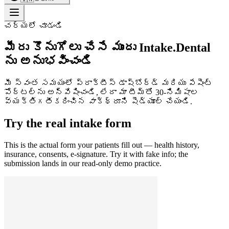
చర్యలో చూడండి
మీరు కొనుగోలు చేసే ముందు Intake.Dental
ను అనుభవించండి
మీ స్వంత సమయంలో ప్రాక్టీస్ డాష్‌బోర్డ్ మరియు పేషెంట్
పోర్టల్‌ను అన్వేషించండి, లేదా మా టీమ్‌తో 30-నిమిషాల
వ్యక్తిగతీకరించిన వాక్‌థ్రూని షెడ్యూల్ చేయండి.
Try the real intake form
This is the actual form your patients fill out — health history,
insurance, consents, e-signature. Try it with fake info; the
submission lands in our read-only demo practice.