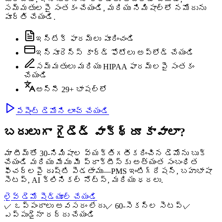
సమ్మతులపై సంతకం చేయండి, మరియు నిమిషాల్లో నమోదును
పూర్తి చేయండి.
ఇన్‌టేక్ ఫారమ్‌లు పూరించండి
ఇన్సూరెన్స్ కార్డ్ ఫోటోలు అప్‌లోడ్ చేయండి
సమ్మతులు మరియు HIPAA ఫారమ్‌లపై సంతకం
చేయండి
అన్నీ 29+ భాషల్లో
పేషెంట్ డెమోని లాంచ్ చేయండి
బదులుగా గైడెడ్ వాక్‌థ్రూ కావాలా?
మా టీమ్‌తో 30-నిమిషాల వ్యక్తిగతీకరించిన డెమోను బుక్
చేయండి మరియు మేము మీ ప్రాక్టీస్‌కు అత్యంత సంబంధిత
ఫీచర్లపై దృష్టి పెడతాము—PMS ఇంటిగ్రేషన్, బహుభాషా
సెటప్, AI క్లినికల్ నోట్స్, మరియు ధరలు.
లైవ్ డెమో షెడ్యూల్ చేయండి
✓
ఒప్పందాలు అవసరం లేదు
✓
60-సెకన్ల సెటప్
✓
ఎప్పుడైనా రద్దు చేయండి