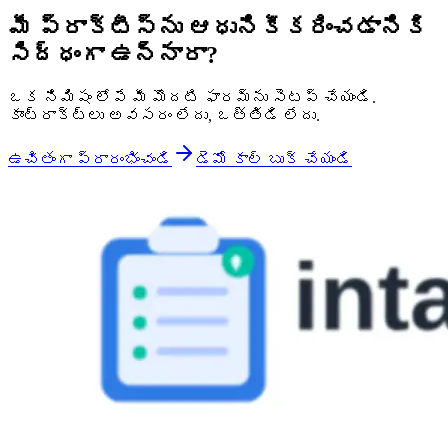
మీ ప్రాక్టీస్‌ను ఆధునికీకరించడానికి
సిద్ధంగా ఉన్నారా?
ఒక నిమిషం లోపే మీ మొదటి ఫారమ్‌ను సెటప్ చేయండి.
కాంట్రాక్ట్‌లు అవసరం లేదు, ఒత్తిడి లేదు.
ఉచితంగా ప్రారంభించండి
డెమో కాల్ బుక్ చేయండి