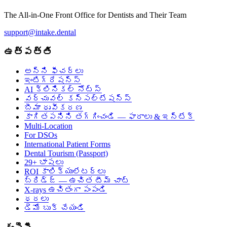
The All-in-One Front Office for Dentists and Their Team
support@intake.dental
ఉత్పత్తి
అన్ని ఫీచర్లు
ఇంటిగ్రేషన్స్
AI క్లినికల్ నోట్స్
వర్చువల్ కన్సల్టేషన్స్
బీమా ధృవీకరణ
కాగితపనిని తగ్గించండి — ఫారాలు & ఇన్‌టేక్
Multi-Location
For DSOs
International Patient Forms
Dental Tourism (Passport)
29+ భాషలు
ROI కాలిక్యులేటర్లు
బ్రిడ్జ్ — ఉచిత టీమ్ చాట్
X-rays ఉచితంగా పంపండి
ధరలు
డెమో బుక్ చేయండి