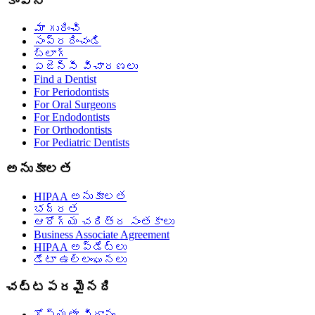
కంపెనీ
మా గురించి
సంప్రదించండి
బ్లాగ్
ఏజెన్సీ విచారణలు
Find a Dentist
For Periodontists
For Oral Surgeons
For Endodontists
For Orthodontists
For Pediatric Dentists
అనుకూలత
HIPAA అనుకూలత
భద్రత
ఆరోగ్య చరిత్ర సంతకాలు
Business Associate Agreement
HIPAA అప్‌డేట్‌లు
డేటా ఉల్లంఘనలు
చట్టపరమైనది
గోప్యతా విధానం