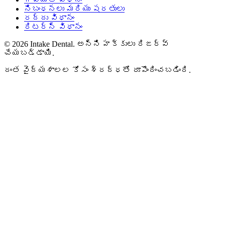
నిబంధనలు మరియు షరతులు
రద్దు విధానం
రిటర్న్ విధానం
© 2026 Intake Dental. అన్ని హక్కులు రిజర్వ్
చేయబడ్డాయి.
దంత వైద్యశాలల కోసం శ్రద్ధతో రూపొందించబడింది.