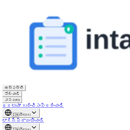
ఉత్పత్తి
పోల్చండి
వనరులు
ధరలు
మా గురించి
సంప్రదించండి
🇮🇳
తెలుగు
లాగిన్
ప్రారంభించండి
🇮🇳
తెలుగు