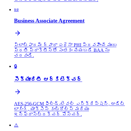
📜
Business Associate Agreement
ప్లాట్‌ఫారమ్ ద్వారా ఏదైనా PHI ప్రవహించే ముందు
ప్రతి ప్రాక్టీస్‌తో సంతకం చేయబడే BAA ను
చదవండి.
🔒
సెక్యూరిటీ ఆర్కిటెక్చర్
AES-256-GCM ఫీల్డ్-లెవల్ ఎన్‌క్రిప్షన్, ఆడిట్
లాగింగ్, యాక్సెస్ కంట్రోల్స్ మరియు
ఇన్‌ఫ్రాస్ట్రక్చర్ పోస్చర్.
⚠️