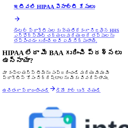
ఇటీవలి HIPAA పెనాల్టీ కేసులు
డెంటల్ ప్రాక్టీసులకు వ్యతిరేకంగా నిజమైన HHS
ఎన్‌ఫోర్స్‌మెంట్ చర్యలు మరియు అదే తప్పులను
తప్పించడం గురించి అవి ఏమి నేర్పుతాయి.
HIPAA లేదా మీ BAA గురించి ప్రశ్నలు
ఉన్నాయా?
మా కంప్లయన్స్ టీమ్‌ను సంప్రదించండి మరియు మేము మీ
ప్రాక్టీస్ కోసం నిర్దిష్టాలను మీకు వివరిస్తాము.
ఉచితంగా ప్రారంభించండి
డెమో కాల్ బుక్ చేయండి