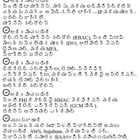
అధిగమించబడింది
ప్రతి డేటా యాక్సెస్, మార్పు, మరియు అడ్మినిస్ట్రేటివ్
చర్యకు సమగ్ర అపెండ్-ఓన్లీ లాగింగ్—IP మరియు యూజర్-
ఏజెంట్ ట్రాకింగ్‌తో.
యాక్సెస్ కంట్రోల్స్
అధిగమించబడింది
రోల్-బేస్డ్ యాక్సెస్ కంట్రోల్ (RBAC), ప్రతి స్టాఫ్
మెంబర్‌కు ప్రత్యేక యూజర్ IDలు, ఆటోమేటిక్ సెషన్
టైమ్‌అవుట్, మరియు MFA.
ప్రాక్టీస్ ఐసోలేషన్
అధిగమించబడింది
డెడికేటెడ్ సబ్‌డొమైన్‌లు, టెనాంట్-స్పెసిఫిక్
ఎన్క్రిప్షన్ కీలు, మరియు ప్రతి క్వెరీపై అప్లికేషన్-
లేయర్ టెనాంట్ ఫిల్టరింగ్.
ఇంటిగ్రిటీ కంట్రోల్స్
అధిగమించబడింది
ప్రతి PHI రికార్డ్‌పై HMAC వెరిఫికేషన్ మరియు
ఆథెంటికేటెడ్ ఎన్క్రిప్షన్ (GCM మోడ్).
బిజినెస్ అసోసియేట్ ఎగ్రిమెంట్
చురుకుగా ఉంది
అదనపు ఖర్చు లేకుండా ప్రతి ప్రాక్టీస్‌తో అమలు
చేయబడింది. AWS, Supabase, మరియు ప్రతి సబ్-
ప్రాసెసర్‌తో సమాంతర BAAలు నిర్వహించబడుతున్నాయి.