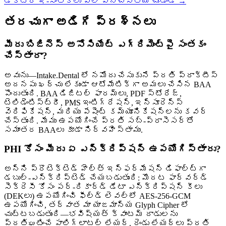
డాక్టర్ ఇ-సంతకాలు ఎలా పనిచేస్తాయో చూడండి
→
తరచుగా అడిగే ప్రశ్నలు
మీరు బిజినెస్ అసోసియేట్ ఎగ్రిమెంట్‌పై సంతకం
చేస్తారా?
అవును—Intake.Dental లో నమోదు చేసుకునే ప్రతి ప్రాక్టీస్
అదనపు ఖర్చు లేకుండా ఆటోమేటిక్‌గా అమలు చేసిన BAA
పొందుతుంది. BAA డిజిటల్ ఫారమ్‌లు, PDF స్టోరేజ్,
టెలిడెంటిస్ట్రీ, PMS ఇంటిగ్రేషన్, ఇన్సూరెన్స్
వెరిఫికేషన్, మరియు పేషెంట్ కమ్యూనికేషన్‌లను కవర్
చేస్తుంది. మేము ఉపయోగించే ప్రతి సబ్-ప్రాసెసర్‌తో
సమాంతర BAAలు కూడా నిర్వహిస్తాము.
PHI కోసం మీరు ఏ ఎన్క్రిప్షన్ ఉపయోగిస్తారు?
అన్ని ప్రొటెక్టెడ్ హెల్త్ ఇన్ఫర్మేషన్ డిఫాల్ట్‌గా
డబుల్-ఎన్క్రిప్టెడ్ చేయబడుతుంది: మొదట ఫార్వర్డ్
సెక్రెసీ కోసం పర్-రికార్డ్ డేటా ఎన్క్రిప్షన్ కీలు
(DEKలు) ఉపయోగించి ఫీల్డ్ లెవల్‌లో AES-256-GCM
ఉపయోగించి, తర్వాత మా యాజమాన్య Glyph Cipher లో
చుట్టబడుతుంది—భవిష్యత్ క్వాంటమ్ దాడులను
ప్రతిఘటించే పాలిగ్లాటల్ లేయర్. రెండు లేయర్‌లు ప్రతి