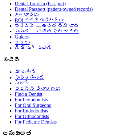
Dental Tourism (Passport)
Dental Passport (patient-owned records)
29+ భాషలు
ROI కాలిక్యులేటర్లు
బ్రిడ్జ్ — ఉచిత టీమ్ చాట్
పంపండి — ఉచిత ఫైల్ బదిలీ
Guides
ధరలు
డెమో బుక్ చేయండి
కంపెనీ
మా గురించి
సంప్రదించండి
బ్లాగ్
ఏజెన్సీ విచారణలు
Find a Dentist
For Periodontists
For Oral Surgeons
For Endodontists
For Orthodontists
For Pediatric Dentists
అనుకూలత