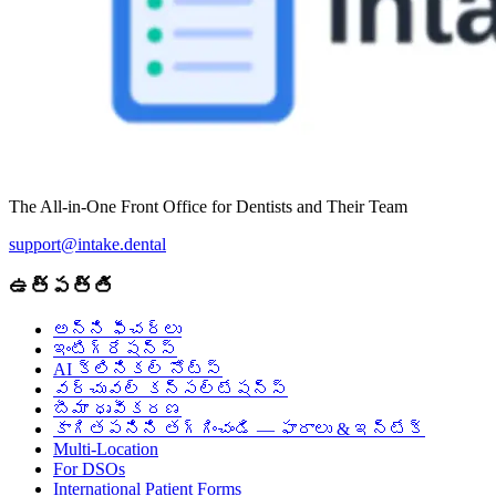
The All-in-One Front Office for Dentists and Their Team
support@intake.dental
ఉత్పత్తి
అన్ని ఫీచర్లు
ఇంటిగ్రేషన్స్
AI క్లినికల్ నోట్స్
వర్చువల్ కన్సల్టేషన్స్
బీమా ధృవీకరణ
కాగితపనిని తగ్గించండి — ఫారాలు & ఇన్‌టేక్
Multi-Location
For DSOs
International Patient Forms