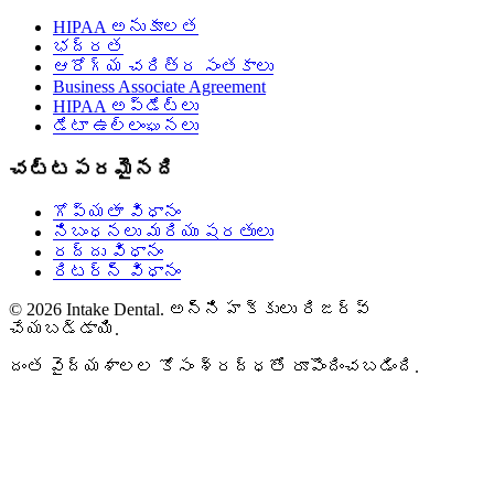
HIPAA అనుకూలత
భద్రత
ఆరోగ్య చరిత్ర సంతకాలు
Business Associate Agreement
HIPAA అప్‌డేట్‌లు
డేటా ఉల్లంఘనలు
చట్టపరమైనది
గోప్యతా విధానం
నిబంధనలు మరియు షరతులు
రద్దు విధానం
రిటర్న్ విధానం
© 2026 Intake Dental. అన్ని హక్కులు రిజర్వ్
చేయబడ్డాయి.
దంత వైద్యశాలల కోసం శ్రద్ధతో రూపొందించబడింది.