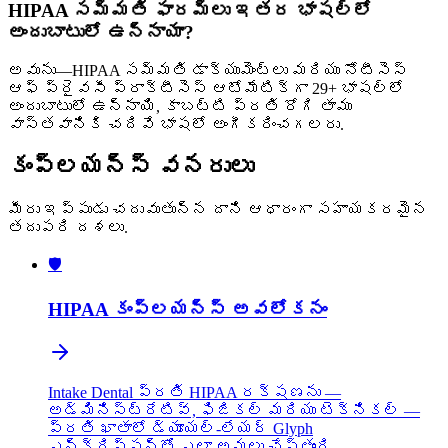
HIPAA సమ్మతి ఫారమ్‌లు ఇతర భాషల్లో
అందుబాటులో ఉన్నాయా?
అవును—HIPAA సమ్మతి డాక్యుమెంట్‌లు మరియు నోటీసెస్
ఆఫ్ ప్రైవసీ ప్రాక్టీసెస్ ఆటోమేటిక్‌గా 29+ భాషల్లో
అందుబాటులో ఉన్నాయి, కాబట్టి ప్రతి రోగి తాము
వాస్తవానికి చదివే భాషలో అంగీకరించగలరు.
కంప్లయన్స్ వనరులు
మీరు ఇప్పుడు చదువుతున్న దాని ఆధారంగా సహాయకరమైన
తదుపరి దశలు.
🛡️
HIPAA కంప్లయన్స్ అవలోకనం
Intake Dental ప్రతి HIPAA రక్షణను —
అడ్మినిస్ట్రేటివ్, ఫిజికల్ మరియు టెక్నికల్ —
ప్రతి ఖాతాలో డ్యూయల్-లేయర్ Glyph
ఎన్‌క్రిప్షన్‌తో ఎలా అమలు చేస్తుంది.