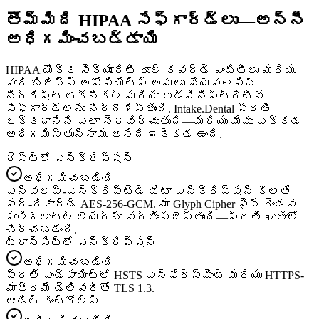
తొమ్మిది HIPAA సేఫ్‌గార్డ్‌లు—అన్నీ
అధిగమించబడ్డాయి
HIPAA యొక్క సెక్యూరిటీ రూల్ కవర్డ్ ఎంటిటీలు మరియు
వారి బిజినెస్ అసోసియేట్స్ అమలు చేయవలసిన
నిర్దిష్ట టెక్నికల్ మరియు అడ్మినిస్ట్రేటివ్
సేఫ్‌గార్డ్‌లను నిర్దేశిస్తుంది. Intake.Dental ప్రతి
ఒక్కదానిని ఎలా నెరవేర్చుతుంది—మరియు మేము ఎక్కడ
అధిగమిస్తున్నాము అనేది ఇక్కడ ఉంది.
రెస్ట్‌లో ఎన్క్రిప్షన్
అధిగమించబడింది
ఎన్వలప్-ఎన్క్రిప్టెడ్ డేటా ఎన్క్రిప్షన్ కీలతో
పర్-రికార్డ్ AES-256-GCM. మా Glyph Cipher పైన రెండవ
పాలిగ్లాటల్ లేయర్‌ను వర్తింపజేస్తుంది—ప్రతి ఖాతాలో
చేర్చబడింది.
ట్రాన్సిట్‌లో ఎన్క్రిప్షన్
అధిగమించబడింది
ప్రతి ఎండ్‌పాయింట్‌లో HSTS ఎన్‌ఫోర్స్‌మెంట్ మరియు HTTPS-
మాత్రమే డెలివరీతో TLS 1.3.
ఆడిట్ కంట్రోల్స్