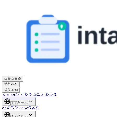
ఉత్పత్తి
పోల్చండి
వనరులు
ధరలు
మా గురించి
సంప్రదించండి
🇮🇳
తెలుగు
లాగిన్
ప్రారంభించండి
🇮🇳
తెలుగు