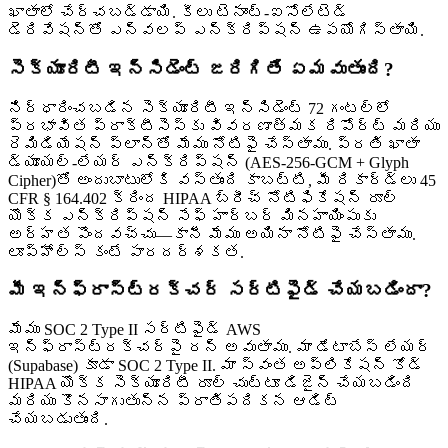
ఖాతాలో చేర్చబడ్డాయి. కీలు టెనాంట్-ఐసోలేటెడ్
డెరివేషన్‌తో ఎన్వలప్ ఎన్క్రిప్షన్ ఉపయోగిస్తాయి.
సెక్యూరిటీ ఇన్సిడెంట్ జరిగితే ఏమవుతుంది?
నిర్ధారించబడిన సెక్యూరిటీ ఇన్సిడెంట్ 72 గంటల్లో
ప్రభావిత ప్రాక్టీసెస్‌కు వివరణాత్మక రిపోర్ట్ మరియు
రెమిడియేషన్ ప్లాన్‌తో మేము నోటిఫై చేస్తాము. ప్రతి ఖాతా
డ్యూయల్-లేయర్ ఎన్క్రిప్షన్ (AES-256-GCM + Glyph
Cipher)తో అందుబాటులోకి వస్తుంది కాబట్టి, మీ రికార్డ్‌లు 45
CFR § 164.402 క్రింద HIPAA బ్రీచ్ నోటిఫికేషన్ రూల్
యొక్క ఎన్క్రిప్షన్ సేఫ్ హార్బర్ మినహాయింపుకు
అర్హత పొందవచ్చు—కానీ మేము అయినా నోటిఫై చేస్తాము.
లూప్‌హోల్స్ కంటే పారదర్శకత.
మీ ఇన్‌ఫ్రాస్ట్రక్చర్ సర్టిఫైడ్ చేయబడిందా?
మేము SOC 2 Type II సర్టిఫైడ్ AWS
ఇన్‌ఫ్రాస్ట్రక్చర్‌పై రన్ అవుతాము. మా డేటాబేస్ లేయర్
(Supabase) కూడా SOC 2 Type II. మా స్వంత అప్లికేషన్ కోడ్
HIPAA యొక్క సెక్యూరిటీ రూల్ చుట్టూ డిజైన్ చేయబడింది
మరియు కొనసాగుతున్న ప్రాతిపదికన ఆడిట్
చేయబడుతుంది.