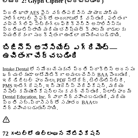
లేయర్ 2: Glyph Cipher (చేర్చబడింది)
ప్రతి ఖాతా AES పైన వర్తింపజేసిన మా యాజమాన్య
పాలిగ్లాటల్ సైఫర్‌తో అందుబాటులోకి వస్తుంది. ఫలితంగా
వచ్చే గ్లిఫ్ స్ట్రింగ్‌లు ఫ్రీక్వెన్సీ అనాలిసిస్‌ను
ప్రతిఘటిస్తాయి మరియు భవిష్యత్ క్వాంటమ్ దాడులకు
వ్యతిరేకంగా సురక్షితంగా ఉండేలా రూపొందించబడ్డాయి.
బిజినెస్ అసోసియేట్ ఎగ్రిమెంట్—
ఉచితంగా చేర్చబడింది
Intake.Dental లో నమోదు చేసుకునే ప్రతి ప్రాక్టీస్ అదనపు
ఖర్చు లేకుండా ఆటోమేటిక్‌గా అమలు చేసిన BAA పొందుతుంది.
ఇది డిజిటల్ ఫారమ్‌లు, PDF స్టోరేజ్, టెలిడెంటిస్ట్రీ,
PMS ఇంటిగ్రేషన్, ఇన్సూరెన్స్ వెరిఫికేషన్, మరియు
పేషెంట్ కమ్యూనికేషన్‌లను కవర్ చేస్తుంది. ప్లాట్‌ఫారమ్
Dental Education, Inc. ద్వారా నిర్వహించబడుతుంది, మరియు
ప్రతి సబ్-ప్రాసెసర్‌తో సమాంతర BAAలు
నిర్వహించబడుతున్నాయి.
72 గంటల్లో ఉల్లంఘన నోటిఫికేషన్