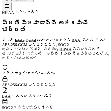
HIPAA కంప్లయన్స్
ప్రతి ప్రమాణాన్ని అధిగమించే
భద్రత
ప్రతి Intake.Dental ఖాతా అమలు చేసిన BAA, ఫీల్డ్-లెవల్
AES-256-GCM ఎన్క్రిప్షన్, SOC 2
ఇన్‌ఫ్రాస్ట్రక్చర్, మరియు 9 HIPAA సేఫ్‌గార్డ్‌లతో
అందుబాటులోకి వస్తుంది—అన్నీ కేవలం నెరవేర్చబడలేదు,
అధిగమించబడ్డాయి.
ఎప్పుడూ 0 డేటా ఉల్లంఘనలు
AES-256-GCM ఎన్క్రిప్షన్
BAA ఉచితంగా చేర్చబడింది
SOC 2 ఇన్‌ఫ్రాస్ట్రక్చర్