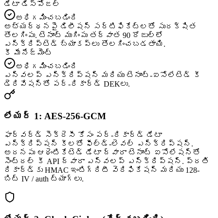
డేటా డిస్పోజల్
అధిగమించబడింది
అభ్యర్థనపై డిలీషన్ సర్టిఫికేట్‌లతో సురక్షిత
తొలగింపు. టెనాంట్ ముగింపు తర్వాత 90 రోజుల్లో
ఎన్క్రిప్టెడ్ బ్యాకప్‌లు తొలగించబడతాయి.
కీ మేనేజ్‌మెంట్
అధిగమించబడింది
ఎన్వలప్ ఎన్క్రిప్షన్ మరియు టెనాంట్-ఐసోలేటెడ్ కీ
డెరివేషన్‌తో పర్-రికార్డ్ DEKలు.
లేయర్ 1: AES-256-GCM
ఫార్వర్డ్ సెక్రెసీ కోసం పర్-రికార్డ్ డేటా
ఎన్క్రిప్షన్ కీలతో ఫీల్డ్-లెవల్ ఎన్క్రిప్షన్.
అదనపు ఆథెంటికేటెడ్ డేటా ద్వారా టెనాంట్ ఐసోలేషన్‌తో
సెంట్రల్ కీ API ద్వారా ఎన్వలప్ ఎన్క్రిప్షన్. ప్రతి
రికార్డ్‌కు HMAC ఇంటిగ్రిటీ వెరిఫికేషన్ మరియు 128-
బిట్ IV / auth ట్యాగ్‌లు.