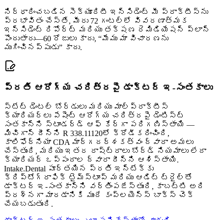
నిర్ధారించబడిన సెక్యూరిటీ ఇన్సిడెంట్ మీ ప్రాక్టీస్‌ను
ప్రభావితం చేస్తే, మీరు 72 గంటల్లో వివరణాత్మక
ఇన్సిడెంట్ రిపోర్ట్ మరియు తక్షణ రెమిడియేషన్ ప్లాన్
పొందుతారు—60 రోజులు కాదు, “మేము మా విచారణను
ముగించినప్పుడు” కాదు.
ప్రతి ఆరోగ్య చరిత్రపై డాక్టర్ ఇ-సంతకాలు
స్టేట్ డెంటల్ బోర్డులు మరియు మాల్‌ప్రాక్టీస్
క్యారియర్లు పేషెంట్ ఆరోగ్య చరిత్రపై డెంటిస్ట్
సంతకాన్ని స్టాండర్డ్ ఆఫ్ కేర్‌గా పరిగణిస్తాయి —
మిచిగాన్ దీన్ని R 338.11120లో క్రోడీకరించింది,
కాలిఫోర్నియా CDA మార్గదర్శకత్వం ద్వారా అమలు
చేస్తుంది, మరియు ఇతర రాష్ట్రాలు బోర్డ్ నియమాలు లేదా
క్యారియర్ ఒప్పందాల ద్వారా దీన్ని ఆశిస్తాయి.
Intake.Dental పూర్తయిన ప్రతి ఇన్‌టేక్‌కు
క్రిప్టోగ్రాఫిక్ టైమ్‌స్టాంప్ మరియు ఆడిట్ ట్రైల్‌తో
డాక్టర్ ఇ-సంతకాన్ని వర్తింపజేస్తుంది, కాబట్టి అది
ప్రశ్నగా మారడానికి ముందే కంప్లయెన్స్ బాక్స్ చెక్
చేయబడుతుంది.