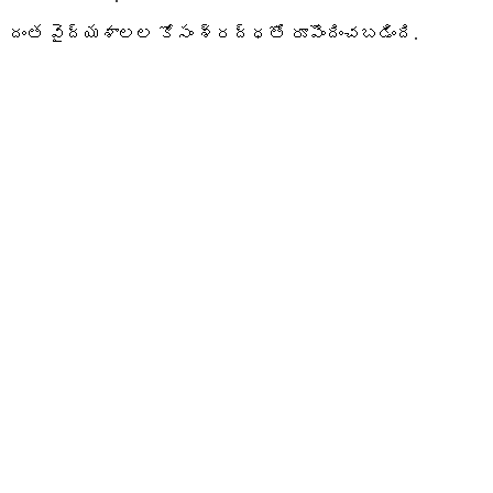
దంత వైద్యశాలల కోసం శ్రద్ధతో రూపొందించబడింది.