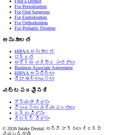
Find a Dentist
For Periodontists
For Oral Surgeons
For Endodontists
For Orthodontists
For Pediatric Dentists
అనుకూలత
HIPAA అనుకూలత
భద్రత
ఆరోగ్య చరిత్ర సంతకాలు
Business Associate Agreement
HIPAA అప్‌డేట్‌లు
డేటా ఉల్లంఘనలు
చట్టపరమైనది
గోప్యతా విధానం
నిబంధనలు మరియు షరతులు
రద్దు విధానం
రిటర్న్ విధానం
© 2026 Intake Dental. అన్ని హక్కులు రిజర్వ్
చేయబడ్డాయి.