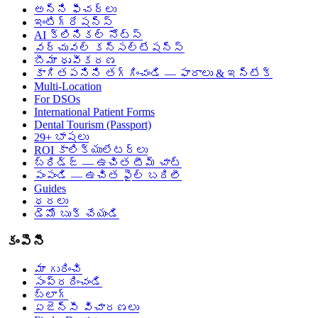
అన్ని ఫీచర్లు
ఇంటిగ్రేషన్స్
AI క్లినికల్ నోట్స్
వర్చువల్ కన్సల్టేషన్స్
బీమా ధృవీకరణ
కాగితపనిని తగ్గించండి — ఫారాలు & ఇన్‌టేక్
Multi-Location
For DSOs
International Patient Forms
Dental Tourism (Passport)
29+ భాషలు
ROI కాలిక్యులేటర్లు
బ్రిడ్జ్ — ఉచిత టీమ్ చాట్
పంపండి — ఉచిత ఫైల్ బదిలీ
Guides
ధరలు
డెమో బుక్ చేయండి
కంపెనీ
మా గురించి
సంప్రదించండి
బ్లాగ్
ఏజెన్సీ విచారణలు