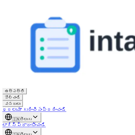
ఉత్పత్తి
పోల్చండి
వనరులు
ధరలు
మా గురించి
సంప్రదించండి
🇮🇳
తెలుగు
లాగిన్
ప్రారంభించండి
🇮🇳
తెలుగు